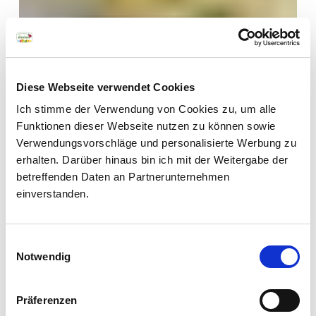
Diese Webseite verwendet Cookies
Newsletter
Ich stimme der Verwendung von Cookies zu, um alle
Funktionen dieser Webseite nutzen zu können sowie
Vuoi scoprire i sapori
Verwendungsvorschläge und personalisierte Werbung zu
autentici del nostro
erhalten. Darüber hinaus bin ich mit der Weitergabe der
territorio? Iscriviti alla
betreffenden Daten an Partnerunternehmen
newsletter dei prodotti
einverstanden.
di qualità dell’Alto
Adige. Rimarrai sempre
Einwilligungsauswahl
aggiornato.
Notwendig
Präferenzen
Nome