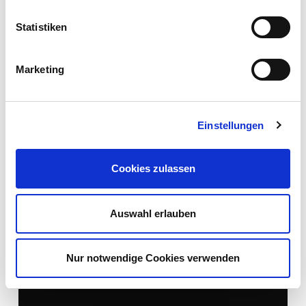
Statistiken
Cognome
Dessert
Marketing
Lasagne dolci con mele saltate nel burro e
Calvados
E-mail
Einstellungen
ALLA RICETTA
Cookies zulassen
45
Auswahl erlauben
*= campi obbligatori
min
Nur notwendige Cookies verwenden