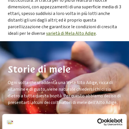
frutticoltura. Si tratta per lo più di realtà di ridotte
dimensioni, con appezzamenti di una superficie media di 3
ettari, spesso suddivisi a loro volta in più lotti anche
distanti gli uni dagli altri; ed è proprio questa
parcellizzazione che garantisce le condizioni di crescita
ideali per le diverse
varietà di Mela Alto Adige
.
Storie di mele
Ogni volta che si addenta una Mela Alto Adige, ricca di
vitamine e di gusto, viene naturale chiedersi chi ci sia
dietro a tutta questa bontà. Per questo abbiamo deciso di
presentarti alcuni dei coltivatori di mele dell’Alto Adige.