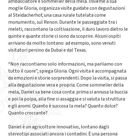
ambasciatore e sommelier della mela. Insieme a sua
moglie Gloria, organizza visite guidate con degustazioni
al Steidacherhof, una casa rurale tutelata come
monumento, sul Renon. Durante le passeggiate tra i
meleti, raccontano la coltivazione, il duro lavoro dietro le
quinte e quante storie ci sono da scoprire. Alcuni ospiti
arrivano da molto lontano: ad esempio, sono venuti
visitatori persino da Dubai e dal Texas.
“Non raccontiamo solo informazioni, ma parliamo con
tutto il cuore”, spiega Gloria. Ogni visita è accompagnata
da emozioni e storie sorprendenti. Dopo la visita, si passa
alla degustazione vera e propria. Come sommelier della
mela, Daniel sa bene cosa conta: prima si annusa la buccia
e poi la polpa, alla fine si assaggia e si valuta la struttura
e gli aromi. Quanto è succosa la mela? Quanto dolce?
Quanto croccante?
Daniel è un agricoltore innovativo, lontano dagli
stereotipi associati ancora i contadini. È una persona