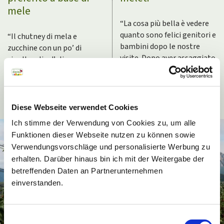
mele
“La cosa più bella è vedere
quanto sono felici genitori e
“Il chutney di mela e
bambini dopo le nostre
zucchine con un po’ di
visite. Dopo aver assaggiato
cipolla, olio d’oliva,
le mele, le guardano e
mozzarella di bufala e una
gustano in modo diverso.”
spolverata di lavanda
essiccata sulla focaccia – è
semplicemente fantastico.”
Diese Webseite verwendet Cookies
Newsletter
Ich stimme der Verwendung von Cookies zu, um alle
Funktionen dieser Webseite nutzen zu können sowie
Vuoi scoprire i sapori
Verwendungsvorschläge und personalisierte Werbung zu
autentici del nostro
erhalten. Darüber hinaus bin ich mit der Weitergabe der
territorio? Iscriviti alla
betreffenden Daten an Partnerunternehmen
newsletter dei prodotti
einverstanden.
di qualità dell’Alto
Adige. Rimarrai sempre
Einwilligungsauswahl