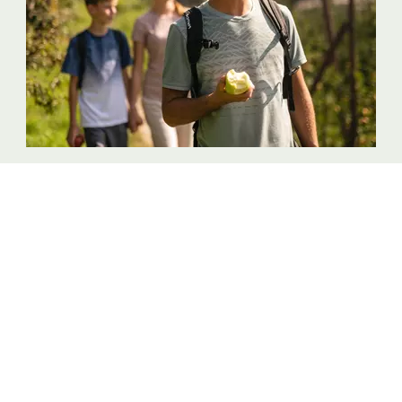
La terra delle mele
RIESCE A STUPIRE
Prodotti di Qualità Alto Adige
Newsletter
Contatto
Credits
Dichiarazione di accessibilità
Mappa del sito
Cookies
Privacy
Impostazioni dei cookie