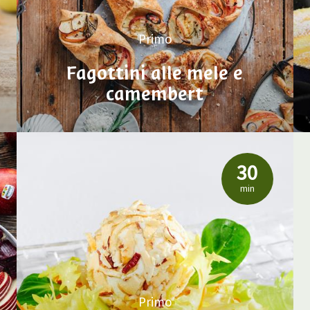
Primo
Fagottini alle mele e
camembert
30
min
Primo