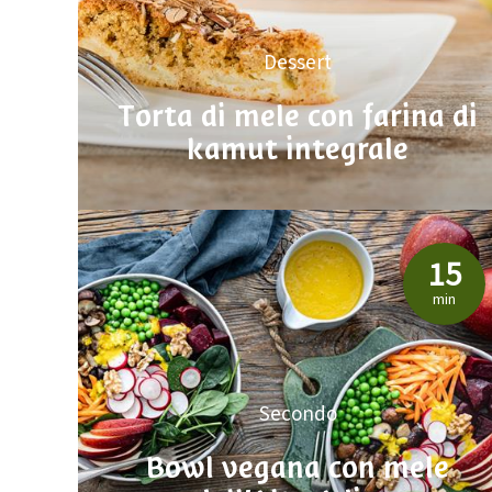
Dessert
Torta di mele con farina di
kamut integrale
15
min
Secondo
Bowl vegana con mele