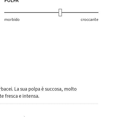
POLPA
morbido
croccante
bacei. La sua polpa è succosa, molto
e fresca e intensa.
torio?