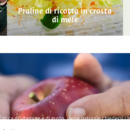
Praline di ricotta in crosta
di mele
ricca di vitamine e di gusto, viene naturale chiedersi ch
abbiamo deciso di presentarti alcuni dei coltivatori di