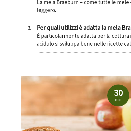
La mela Braeburn – come tutte le mele – 
Iscriviti a
leggero.
Adige. Rim
Per quali utilizzi è adatta la mela B
È particolarmente adatta per la cottura 
Nome
acidulo si sviluppa bene nelle ricette ca
Cognome
E-mail
30
min
*= campi obbliga