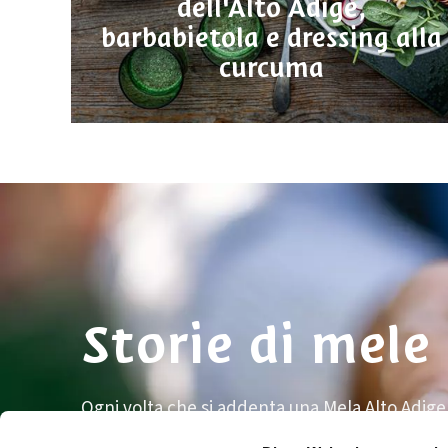
dell'Alto Adige,
barbabietola e dressing alla
curcuma
Storie di mele
Ogni volta che si addenta una Mela Alto Adige, 
ci sia dietro a tutta questa bontà. Per questo 