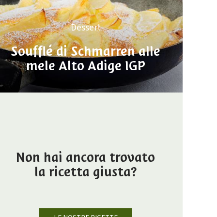
Dessert
Soufflé di Schmarren alle
mele Alto Adige IGP
Non hai ancora trovato
la ricetta giusta?