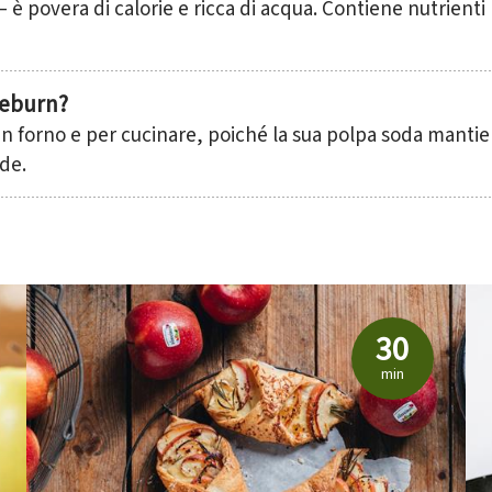
è povera di calorie e ricca di acqua. Contiene nutrienti
lla newsletter dei prodotti di qualità 
arrai sempre aggiornato.
raeburn?
in forno e per cucinare, poiché la sua polpa soda mantie
lde.
30
min
tori