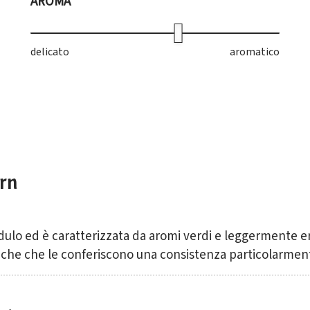
AROMA
delicato
aromatico
rn
ulo ed è caratterizzata da aromi verdi e leggermente er
letter
iche che le conferiscono una consistenza particolarment
re i sapori autentici del nostro terri