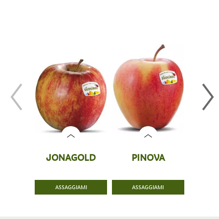
JONAGOLD
PINOVA
MORG
ASSAGGIAMI
ASSAGGIAMI
ASS