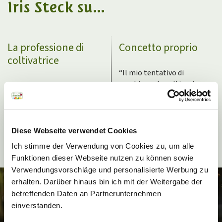
Iris Steck su...
La professione di
Concetto proprio
coltivatrice
“
Il mio tentativo di
combinare la coltivazione
“
Come donna, è spesso
delle mele e la zootecnia è
difficile guadagnarsi il
qualcosa di speciale. E
rispetto degli altri
funziona.
”
agricoltori, perché non si
viene apprezzate
Diese Webseite verwendet Cookies
Newsletter
rapidamente come un
Ich stimme der Verwendung von Cookies zu, um alle
uomo.
”
Funktionen dieser Webseite nutzen zu können sowie
Vuoi scoprire i sapori
Verwendungsvorschläge und personalisierte Werbung zu
autentici del nostro
erhalten. Darüber hinaus bin ich mit der Weitergabe der
territorio? Iscriviti alla
betreffenden Daten an Partnerunternehmen
newsletter dei prodotti
einverstanden.