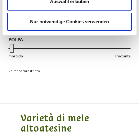
dolce
aspro
Auswahl erlauben
*= campi obbligatori
AROMA
Nur notwendige Cookies verwenden
delicato
aromatico
POLPA
morbido
croccante
Reimpostare il filtro
Varietà di mele
altoatesine