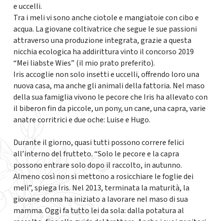
e uccelli.
Tra i meli vi sono anche ciotole e mangiatoie con cibo e
acqua. La giovane coltivatrice che segue le sue passioni
attraverso una produzione integrata, grazie a questa
nicchia ecologica ha addirittura vinto il concorso 2019
“Mei liabste Wies” (il mio prato preferito).
Iris accoglie non solo insetti e uccelli, offrendo loro una
nuova casa, ma anche gli animali della fattoria. Nel maso
della sua famiglia vivono le pecore che Iris ha allevato con
il biberon fin da piccole, un pony, un cane, una capra, varie
anatre corritrici e due oche: Luise e Hugo.
Durante il giorno, quasi tutti possono correre felici
all’interno del frutteto. “Solo le pecore e la capra
possono entrare solo dopo il raccolto, in autunno.
Almeno così non si mettono a rosicchiare le foglie dei
meli”, spiega Iris. Nel 2013, terminata la maturità, la
giovane donna ha iniziato a lavorare nel maso di sua
mamma. Oggi fa tutto lei da sola: dalla potatura al