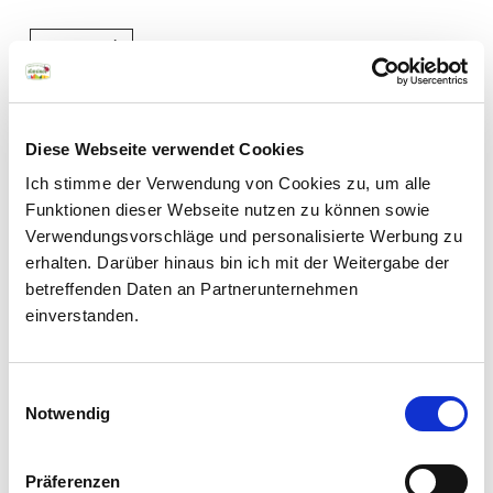
LEGGI DI PIÙ
Diese Webseite verwendet Cookies
Newsletter
Ich stimme der Verwendung von Cookies zu, um alle
Funktionen dieser Webseite nutzen zu können sowie
Vuoi scoprire i sapori
Verwendungsvorschläge und personalisierte Werbung zu
autentici del nostro
erhalten. Darüber hinaus bin ich mit der Weitergabe der
territorio? Iscriviti alla
betreffenden Daten an Partnerunternehmen
newsletter dei prodotti
einverstanden.
di qualità dell’Alto
Adige. Rimarrai sempre
Einwilligungsauswahl
aggiornato.
Notwendig
Qual è il modo migliore per
conservare le mele?
Präferenzen