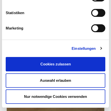
07/01/2020
Nome
Un morso croccante e succoso è il primo chiaro segnale
Statistiken
che vi permette di capire che state gustando una mela
Cognome
fresca e di qualità . Questo amabile ...
Marketing
LEGGI DI PIÙ
E-mail
Einstellungen
Cookies zulassen
Auswahl erlauben
*= campi obbligatori
Nur notwendige Cookies verwenden