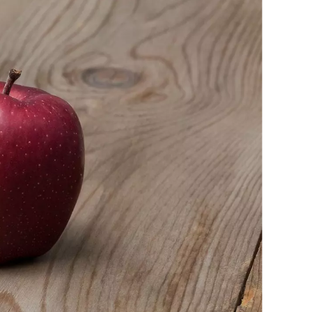
torio?
dell’Alto