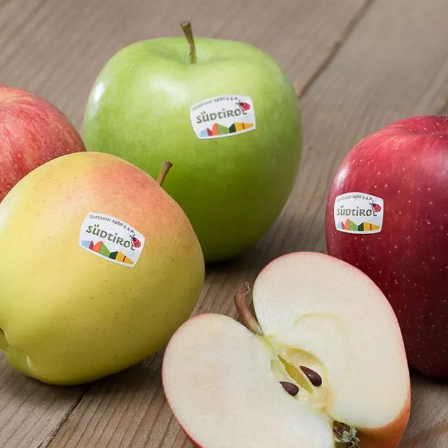
letter
re i sapori autentici del nostro terri
lla newsletter dei prodotti di qualità 
arrai sempre aggiornato.