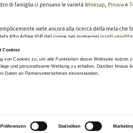
dro di famiglia ci pensano le varietà
Winesap
,
Pinova
e
T
emplicemente siete ancora alla ricerca della mela che fa p
Mela Alto Adige IGP del cuore nei numerosi
punti vendita
t Cookies
g von Cookies zu, um alle Funktionen dieser Webseite nutzen 
ge und personalisierte Werbung zu erhalten. Darüber hinaus bi
den Daten an Partnerunternehmen einverstanden.
di Qualità Alto Adige
Newsletter
Contatto
Credits
Dichiarazione di accessibilità
Präferenzen
Statistiken
Marketin