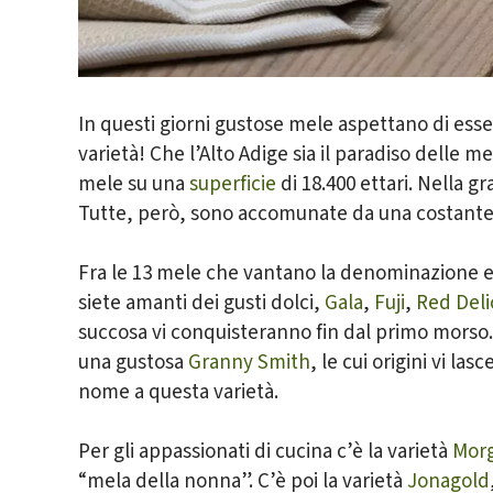
Cognome
E-mail
In questi giorni gustose mele aspettano di esser
varietà!
Che l’Alto Adige sia il paradiso delle m
mele su una
superficie
di 18.400 ettari. Nella g
Tutte, però, sono accomunate da una costante
*= campi obbliga
Fra le 13 mele che vantano la denominazione eu
siete amanti dei gusti dolci,
Gala
,
Fuji
,
Red Deli
succosa vi conquisteranno fin dal primo morso. 
una gustosa
Granny Smith
, le cui origini vi l
nome a questa varietà.
Per gli appassionati di cucina c’è la varietà
Mor
“mela della nonna”. C’è poi la varietà
Jonagold