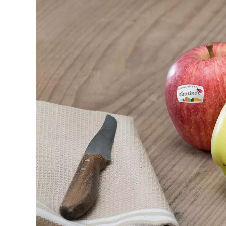
News
Vuoi scopri
Iscriviti a
Adige. Rim
Nome