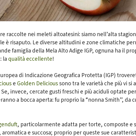
e raccolte nei meleti altoatesini: siamo nell’alta stagio
ele è risaputo. Le diverse altitudini e zone climatiche pe
rande famiglia della Mela Alto Adige IGP, ognuna ha il pro
: la
qualità eccellente
!
tori
ropea di Indicazione Geografica Protetta (IGP) troveret
cious
e
Golden Delicious
sono tra le varietà che più vi si 
Se, invece, cercate gusti freschi e più aciduli optate pe
asceranno a bocca aperta: fu proprio la “nonna Smith”, da
genduft
, particolarmente adatta per torte, composte e s
, aromatica e succosa; proprio per queste sue caratteristi