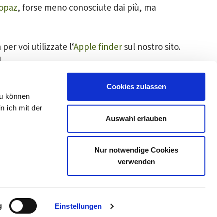
opaz
, forse meno conosciute dai più, ma
er voi utilizzate l‘
Apple finder
sul nostro sito.
!
Cookies zulassen
zu können
n ich mit der
Auswahl erlauben
Nur notwendige Cookies
verwenden
Mappa del sito
Cookies
Privacy
Impostazioni dei cookie
g
Einstellungen