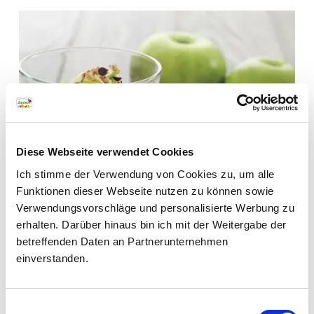
Diese Webseite verwendet Cookies
Newsletter
Ich stimme der Verwendung von Cookies zu, um alle
Funktionen dieser Webseite nutzen zu können sowie
Vuoi scoprire i sapori
Verwendungsvorschläge und personalisierte Werbung zu
autentici del nostro
erhalten. Darüber hinaus bin ich mit der Weitergabe der
territorio? Iscriviti alla
betreffenden Daten an Partnerunternehmen
newsletter dei prodotti
einverstanden.
di qualità dell’Alto
Adige. Rimarrai sempre
Einwilligungsauswahl