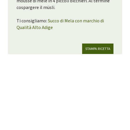
mousse di mele in 4 piccoli bicchieri. Al termine
cospargere il müsli.
Ti consigliamo:
Succo di Mela con marchio di
Qualità Alto Adige
STAMPA RICETTA
A TUTTE LE RICETTE
Altre idee di
ricetta…