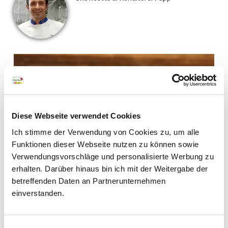
Diese Webseite verwendet Cookies
Newsletter
Ich stimme der Verwendung von Cookies zu, um alle
Funktionen dieser Webseite nutzen zu können sowie
Vuoi scoprire i sapori
Verwendungsvorschläge und personalisierte Werbung zu
autentici del nostro
erhalten. Darüber hinaus bin ich mit der Weitergabe der
territorio? Iscriviti alla
betreffenden Daten an Partnerunternehmen
newsletter dei prodotti
einverstanden.
di qualità dell’Alto
Adige. Rimarrai sempre