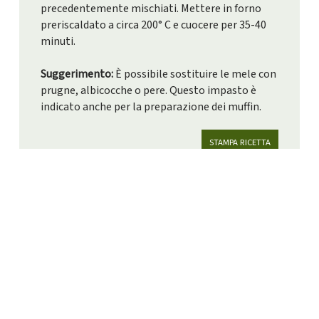
precedentemente mischiati. Mettere in forno
preriscaldato a circa 200° C e cuocere per 35-40
minuti.
Suggerimento:
È possibile sostituire le mele con
prugne, albicocche o pere. Questo impasto è
indicato anche per la preparazione dei muffin.
STAMPA RICETTA
A TUTTE LE RICETTE
SFOGLIA TRA LE NOSTRE RICETTE
Altre idee di
ricetta…