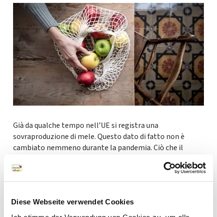
Già da qualche tempo nell’UE si registra una
sovraproduzione di mele. Questo dato di fatto non è
cambiato nemmeno durante la pandemia. Ciò che il
consumatore cerca è sicurezza e buona qualità – il tutto a
un prezzo equo – come risulta evidente anche dalle
inchieste condotte dal “Frischecenter Wagner”. A offrire
opportunità di vendita non sono solo le consumatrici e i
Diese Webseite verwendet Cookies
Newsletter
consumatori dell'UE; anche la regione araba e
nordafricana è un mercato importante e in crescita da