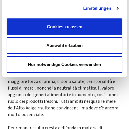
ciò il mercato delle mele biologiche è tutt’altro che
saturo. Per le produttrici e i produttori i vantaggi della
Einstellungen
coltivazione biologica risiedono soprattutto in due punti:
le mele biologiche offrono maggiori opportunità di
Cookies zulassen
marketing e vantaggi in termini di prezzo.
Prospettiva
Auswahl erlauben
*= campi obbligatori
Mentre il consumo di mele è rimasto costante da un
punto di vista quantitativo, a cambiare negli ultimi anni è
Nur notwendige Cookies verwenden
stato il comportamento d’acquisto delle consumatrici e
dei consumatori. Al centro dell’attenzione, con ancor
maggiore forza di prima, ci sono salute, territorialità e
flussi di merci, nonché la neutralità climatica. Il valore
aggiunto dei generi alimentari è in aumento, così come il
ruolo dei prodotti freschi. Tutti ambiti nei quali le mele
dell’Alto Adige risultano convincenti, ma dove c’è ancora
molto potenziale.
Per rimanere sulla cresta dell’onda in materia di