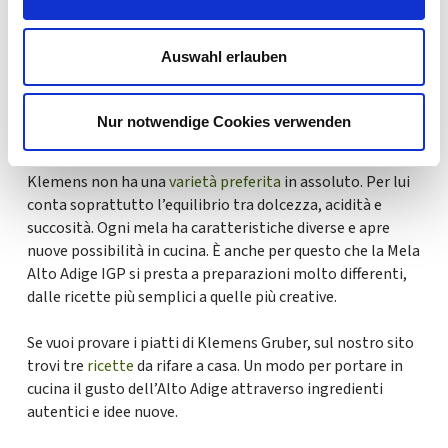
“La mela è uno degli ingredienti più versatili che abbiamo
in cucina”, racconta Klemens Gruber. Ed è proprio questa
Auswahl erlauben
*= campi obbligatori
versatilità
a emergere nelle sue ricette. La Mela Alto
Adige IGP porta freschezza, una piacevole acidità e una
dolcezza naturale che si abbina bene a erbe aromatiche,
Nur notwendige Cookies verwenden
spezie e ingredienti regionali.
Klemens non ha una
varietà preferita
in assoluto. Per lui
conta soprattutto l’equilibrio tra dolcezza, acidità e
succosità. Ogni mela ha caratteristiche diverse e apre
nuove possibilità in cucina. È anche per questo che la Mela
Alto Adige IGP si presta a preparazioni molto differenti,
dalle ricette più semplici a quelle più creative.
Se vuoi provare i piatti di Klemens Gruber, sul nostro sito
trovi tre
ricette
da rifare a casa. Un modo per portare in
cucina il gusto dell’Alto Adige attraverso ingredienti
autentici e idee nuove.