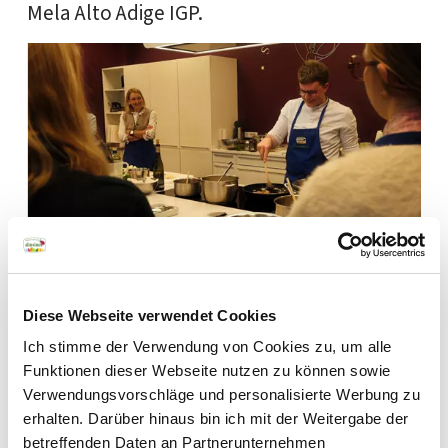
Mela Alto Adige IGP.
Quando Klemens Gruber parla di cucina, racconta sempre
Diese Webseite verwendet Cookies
Newsletter
qualcosa che va oltre il piatto. Parla di stagioni, di
ingredienti autentici e del legame con il
territorio
. A 28
Ich stimme der Verwendung von Cookies zu, um alle
anni è cuoco e gestore della Latmor Alm al Passo
Funktionen dieser Webseite nutzen zu können sowie
Vuoi scoprire i sapori
Costalunga, nella regione dolomitica Val d’Ega. Qui porta
Verwendungsvorschläge und personalisierte Werbung zu
autentici del nostro
avanti una cucina che rispetta le tradizioni altoatesine e
erhalten. Darüber hinaus bin ich mit der Weitergabe der
allo stesso tempo lascia spazio a nuove idee. Per un
territorio? Iscriviti alla
betreffenden Daten an Partnerunternehmen