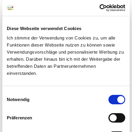
Diese Webseite verwendet Cookies
Newsletter
Ich stimme der Verwendung von Cookies zu, um alle
Funktionen dieser Webseite nutzen zu können sowie
Vuoi scoprire i sapori
Verwendungsvorschläge und personalisierte Werbung zu
autentici del nostro
erhalten. Darüber hinaus bin ich mit der Weitergabe der
territorio? Iscriviti alla
betreffenden Daten an Partnerunternehmen
newsletter dei prodotti
einverstanden.
di qualità dell’Alto
Adige. Rimarrai sempre
Einwilligungsauswahl
aggiornato.
Notwendig
Präferenzen
Nome