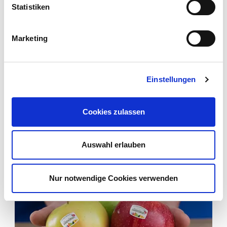
Statistiken
Cognome
©
OpenStreetMap
contributors
Marketing
A TUTTI I PUNTI VENDITA
ALTRI PUNTI VENDITA
E-mail
Einstellungen
Cookies zulassen
Auswahl erlauben
*= campi obbligatori
Nur notwendige Cookies verwenden